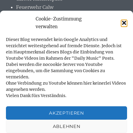
Feuerwehr Calw
h.team
Cookie-Zustimmung
Mastodon
verwalten
Meine Alte (Page)
Dieser Blog verwendet kein Google Analytics und
Netzmafia
verzichtet weitestgehend auf fremde Dienste. Jedoch ist
ein Hauptmerkmal dieses Blogs die Einbindung von
Youtube Videos im Rahmen der "Daily Music" Posts.
Dabei werden die nocookie Server von Youtube
eingebunden, um die Sammlung von Cookies zu
META
vermeiden.
Ohne Verbindung zu Youtube können hier keinerlei Videos
Anmelden
angesehen werden.
Vielen Dank fürs Verständnis.
Eintrags-Feed
Kommentar-Feed
AKZEPTIEREN
WordPress.org
ABLEHNEN