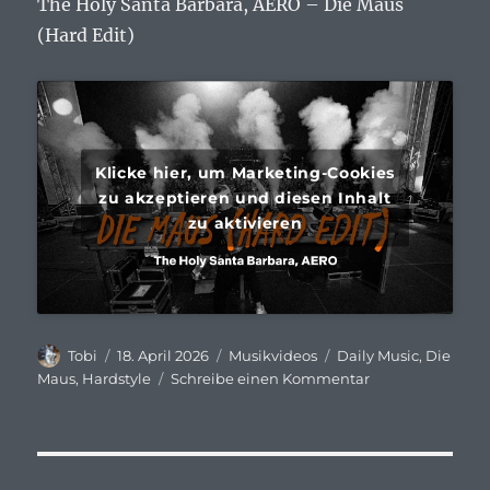
The Holy Santa Barbara, AERO – Die Maus
(Hard Edit)
Klicke hier, um Marketing-Cookies
zu akzeptieren und diesen Inhalt
zu aktivieren
Autor
Veröffentlicht
Kategorien
Schlagwörter
Tobi
18. April 2026
Musikvideos
Daily Music
,
Die
am
zu
Maus
,
Hardstyle
Schreibe einen Kommentar
Daily
Music
#1916