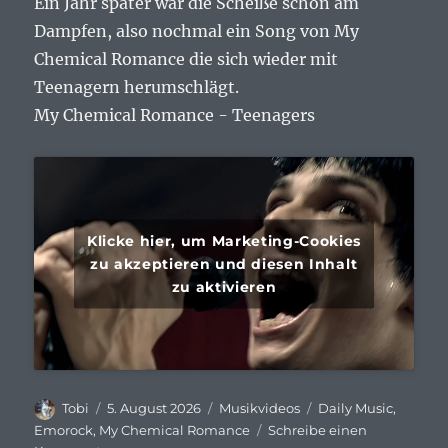
Ein Jahr später war die Scheiße schon am
Dampfen, also nochmal ein Song von My
Chemical Romance die sich wieder mit
Teenagern herumschlägt.
My Chemical Romance - Teenagers
Klicke hier, um Marketing-Cookies
zu akzeptieren und diesen Inhalt
zu aktivieren
Autor
Veröffentlicht
Kategorien
Schlagwörter
Tobi
5. August 2026
Musikvideos
Daily Music
,
am
Emorock
,
My Chemical Romance
Schreibe einen