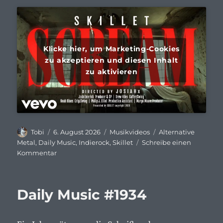
Klicke hier, um Marketing-Cookies
zu akzeptieren und diesen Inhalt
zu aktivieren
Autor
Veröffentlicht
Kategorien
Schlagwörter
Tobi
6. August 2026
Musikvideos
Alternative
am
Metal
,
Daily Music
,
Indierock
,
Skillet
Schreibe einen
zu
Kommentar
Daily
Music
#1935
Daily Music #1934