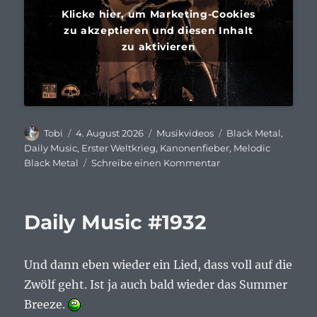
Klicke hier, um Marketing-Cookies
zu akzeptieren und diesen Inhalt
zu aktivieren
Autor
Veröffentlicht
Kategorien
Schlagwörter
Tobi
4. August 2026
Musikvideos
Black Metal
,
am
Daily Music
,
Erster Weltkrieg
,
Kanonenfieber
,
Melodic
zu
Black Metal
Schreibe einen Kommentar
Daily
Music
#1933
Daily Music #1932
Und dann eben wieder ein Lied, dass voll auf die
Zwölf geht. Ist ja auch bald wieder das Summer
Breeze.