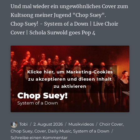
Und mal wieder ein ungewöhnliches Cover zum
Kultsong meiner Jugend "Chop Suey".
Chop Suey! - System of a Down | Live Choir
Cover | Schola Surwold goes Pop 4
Klicke hier, um Marketing-Cookies
zu akzeptieren und diesen Inhalt
zu aktivieren
Autor
Veröffentlicht
Kategorien
Schlagwörter
Tobi
2. August 2026
Musikvideos
Choir Cover
,
am
Chop Suey
,
Cover
,
Daily Music
,
System of a Down
zu
Schreibe einen Kommentar