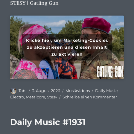
STESY | Gatling Gun
Klicke hier, um Marketing-Cookies
zu akzeptieren und diesen Inhalt
zu aktivieren
Autor
Veröffentlicht
Kategorien
Schlagwörter
Tobi
3. August 2026
Musikvideos
Daily Music
,
am
zu
Electro
,
Metalcore
,
Stesy
Schreibe einen Kommentar
Daily
Music
#1932
Daily Music #1931