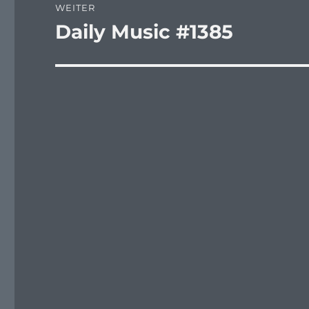
WEITER
Daily Music #1385
Nächster
Beitrag: