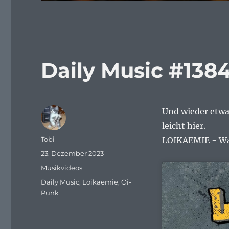
Daily Music #138
Und wieder etwas
leicht hier.
Autor
Tobi
LOIKAEMIE - Was
Veröffentlicht
23. Dezember 2023
am
Kategorien
Musikvideos
Schlagwörter
Daily Music
,
Loikaemie
,
Oi-
Punk