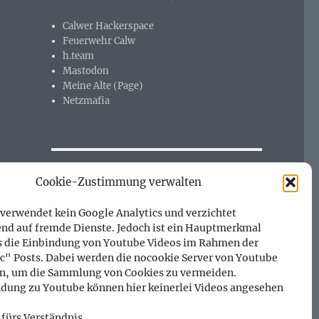
Calwer Hackerspace
Feuerwehr Calw
h.team
Mastodon
Meine Alte (Page)
Netzmafia
META
Cookie-Zustimmung verwalten
Anmelden
 verwendet kein Google Analytics und verzichtet
Eintrags-Feed
nd auf fremde Dienste. Jedoch ist ein Hauptmerkmal
Kommentar-Feed
s die Einbindung von Youtube Videos im Rahmen der
WordPress.org
c" Posts. Dabei werden die nocookie Server von Youtube
n, um die Sammlung von Cookies zu vermeiden.
dung zu Youtube können hier keinerlei Videos angesehen
 fürs Verständnis.