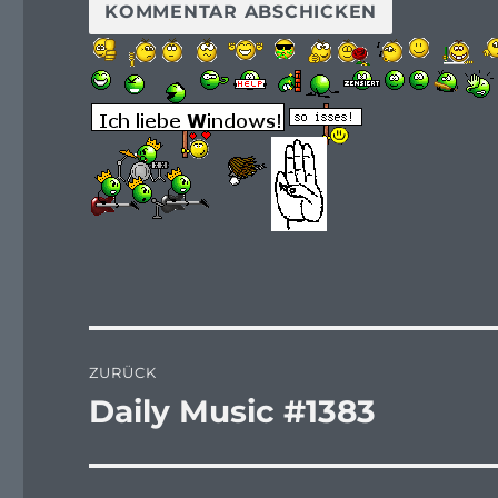
Beitragsnavigation
ZURÜCK
Daily Music #1383
Vorheriger
Beitrag: