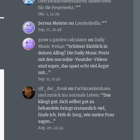
Geschicklichkeitsfahren Abzeichens
für die Feuerwehr
: “
”
Okt. 1, 12:29
Servus Meister
on
Lomboliedla
: “
”
Sep. 17, 21:48
grow a garden calculator
on
Daily
Music #1840
: “
Schöner Einblick in
deinen Alltag! Die Daily Music Posts
mit den nocookie-Youtube-Videos
sind super, das spart echt viel Ärger
mit…
”
Sep. 11, 11:40
ulf_der_freak
on
Fachkrankenhaus
und zurück ins normale Leben
: “
Das
klingt gut. Sich selbst gut zu
behandeln bringt erstaunlich viel,
finde ich. Heb dr Sorg, wie meine Frau
sagen…
”
Aug. 20, 22:45